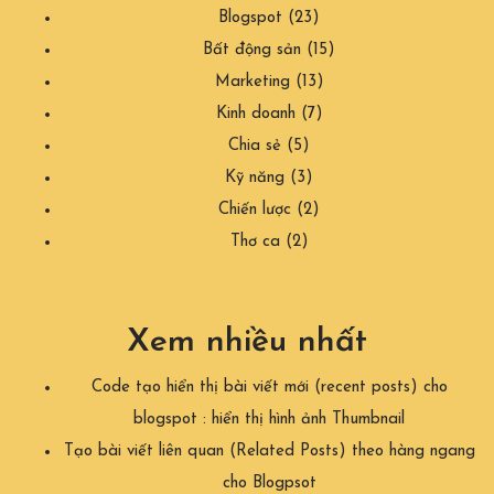
Blogspot
(23)
Bất động sản
(15)
Marketing
(13)
Kinh doanh
(7)
Chia sẻ
(5)
Kỹ năng
(3)
Chiến lược
(2)
Thơ ca
(2)
Xem nhiều nhất
Code tạo hiển thị bài viết mới (recent posts) cho
blogspot : hiển thị hình ảnh Thumbnail
Tạo bài viết liên quan (Related Posts) theo hàng ngang
cho Blogpsot