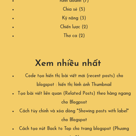
Kinh doanh
(7)
Chia sẻ
(5)
Kỹ năng
(3)
Chiến lược
(2)
Thơ ca
(2)
Xem nhiều nhất
Code tạo hiển thị bài viết mới (recent posts) cho
blogspot : hiển thị hình ảnh Thumbnail
Tạo bài viết liên quan (Related Posts) theo hàng ngang
cho Blogpsot
Cách tùy chỉnh và xóa dòng "Showing posts with label"
cho Blogspot
Cách tạo nút Back to Top cho trang blogspot (Phương